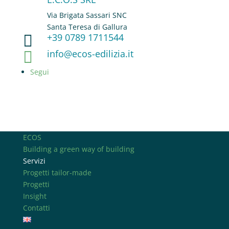
Via Brigata Sassari SNC
Santa Teresa di Gallura
+39 0789 1711544

info@ecos-edilizia.it

Segui
ECOS
Building a green way of building
Servizi
Progetti tailor-made
Progetti
Insight
Contatti