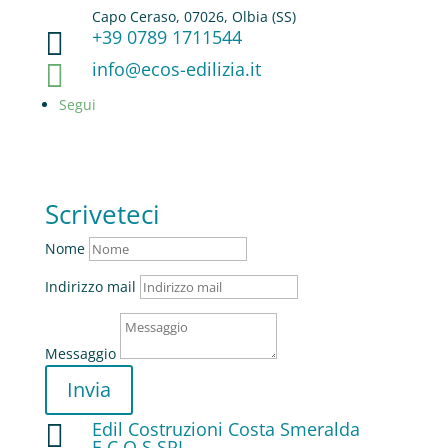
Capo Ceraso, 07026, Olbia (SS)
+39 0789 1711544

info@ecos-edilizia.it

Segui
Scriveteci
Nome
Indirizzo mail
Messaggio
Invia
Edil Costruzioni Costa Smeralda

E.C.O.S SRL