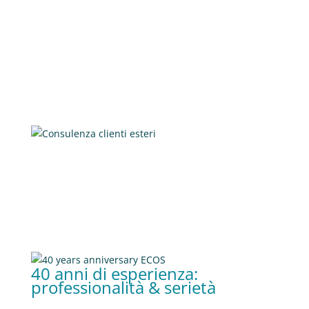
quello della Gallura – Costa Smeralda, noi di Ecos
offriamo ai clienti stranieri la
completa assistenza
e
s
ervizi di consulenza a 360°
, tali da garantire al
cliente la
massima tranquillità e trasparenza sul
prodotto
, sia in merito alla certezza delle
tempistiche e della qualità, che in termini di
supporto nella gestione delle pratiche burocratiche,
fattibilità e garanzie fidejussorie.
40 anni di esperienza:
professionalità & serietà