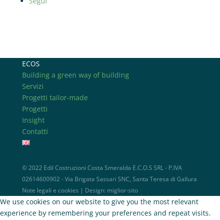
Segui
ECOS
Building a green way of building
Servizi
Progetti tailor-made
Progetti
Insight
Contatti
© 2022 Edil Costruzioni Costa Smeralda E.C.O.S SRL - P.IVA
02614600902 - Via Brigata Sassari SNC, Santa Teresa di Gallura
Note legali e cookies
| Design:
miglior-sito
We use cookies on our website to give you the most relevant
experience by remembering your preferences and repeat visits.