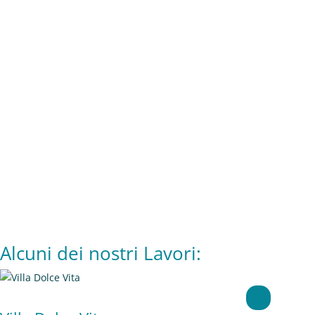
Promotori della tutela del territorio
Abbiamo a cuore la tutela e la valorizzazione del
territorio in cui operiamo, che costituisce un unicum
nel mondo. Operiamo con cura e precisione
all’interno del paesaggio, rendendo i nostri interventi
parte della natura e delle sue forme. Lo stile
architettonico si integra totalmente con il contesto
circostante, con l’obiettivo di valorizzarne l’unicità e
la bellezza.
Alcuni dei nostri Lavori: