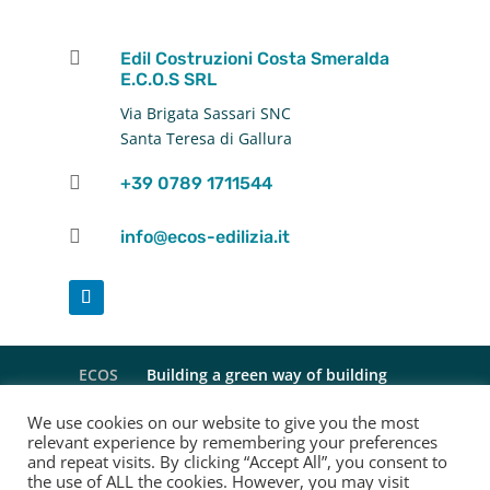

Edil Costruzioni Costa Smeralda
E.C.O.S SRL
Via Brigata Sassari SNC
Santa Teresa di Gallura

+39 0789 1711544

info@ecos-edilizia.it
ECOS
Building a green way of building
Servizi
Progetti tailor-made
Progetti
We use cookies on our website to give you the most
Insight
Contatti
relevant experience by remembering your preferences
and repeat visits. By clicking “Accept All”, you consent to
the use of ALL the cookies. However, you may visit