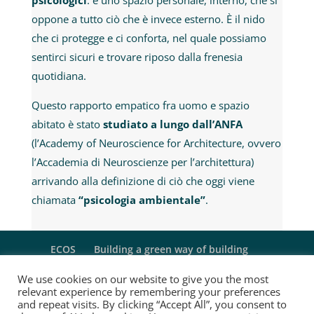
psicologici
: è uno spazio personale, interno, che si
oppone a tutto ciò che è invece esterno. È il nido
che ci protegge e ci conforta, nel quale possiamo
sentirci sicuri e trovare riposo dalla frenesia
quotidiana.
Questo rapporto empatico fra uomo e spazio
abitato è stato
studiato a lungo dall’ANFA
(l’Academy of Neuroscience for Architecture, ovvero
l’Accademia di Neuroscienze per l’architettura)
arrivando alla definizione di ciò che oggi viene
chiamata
“psicologia ambientale”
.
ECOS
Building a green way of building
Servizi
Progetti tailor-made
Progetti
We use cookies on our website to give you the most
Insight
Contatti
relevant experience by remembering your preferences
and repeat visits. By clicking “Accept All”, you consent to