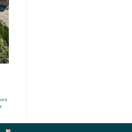
tura
a